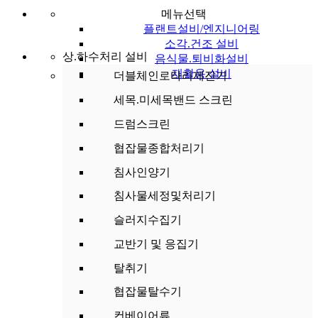
메뉴선택
플랜트설비/엔지니어링
소각.건조 설비
상.하수처리 설비
음식물.퇴비화설비
재활용 설비
더블체인로타리제진기
세목.미세목밴드 스크린
드럼스크린
협잡물종합처리기
침사인양기
침사물세정및처리기
슬러지수집기
교반기 및 응집기
탈취기
협잡물탈수기
컨베이어류