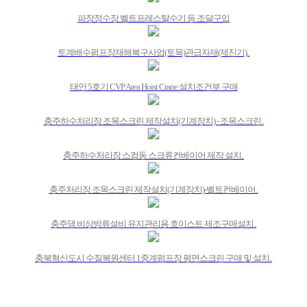
파장정수장 벨트프레스탈수기 등 조달구입
토계배수펌프장재해복구사업(토목)관급자재(제진기)..
태안 5호기 CVP Area Hoist Crane 설치조건부 구매
충주하수처리장 조목스크린 제작설치(기계장치) - 조목스크린..
충주하수처리장 스컴동 스크류컨베이어 제작 설치..
충주처리장 조목스크린 제작설치(기계장치)-벨트컨베이어..
충주댐 비상방류설비 유지관리용 호이스트 제조구매설치..
충북혁신도시 수질복원센터 1중계펌프장 평면스크린 구매 및 설치..